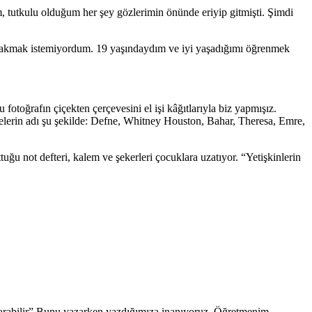
m, tutkulu olduğum her şey gözlerimin önünde eriyip gitmişti. Şimdi
bakmak istemiyordum. 19 yaşındaydım ve iyi yaşadığımı öğrenmek
otoğrafın çiçekten çerçevesini el işi kâğıtlarıyla biz yapmışız.
ielerin adı şu şekilde: Defne, Whitney Houston, Bahar, Theresa, Emre,
ğu not defteri, kalem ve şekerleri çocuklara uzatıyor. “Yetişkinlerin
rtarabilir” Bunu yazarken yazdığımıza inanıyoruz. Öğretmenim