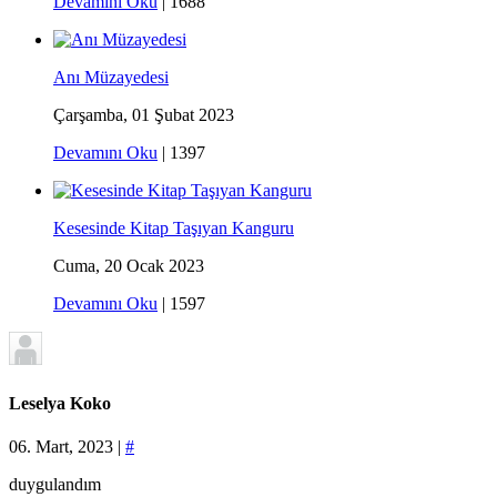
Devamını Oku
|
1688
Anı Müzayedesi
Çarşamba, 01 Şubat 2023
Devamını Oku
|
1397
Kesesinde Kitap Taşıyan Kanguru
Cuma, 20 Ocak 2023
Devamını Oku
|
1597
Leselya Koko
06. Mart, 2023 |
#
duygulandım