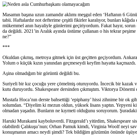
Masamın başına uzun zamandır aklımı meşgul eden ‘Haftanın 6 Günü U
tabii. Haftalardır not defterime çeşitli fikirler karalıyor, bunları
mükemmel anın hayaliyle günlerimi geçiriyordum. Fakat hayır, sorun
da değildi. 2021’in Aralık ayında üstüme çullanan o his tekrar peşi
ne?”
***
Okuldan çıkmış, metroya gitmek için üst geçitten geçiyordum. Ankara a
Yolum o küçük kızın yanından geçmeseydi keyfim hayatta kaçmazdı.
Aşina olmadığım bir görüntü değildi bu.
Suriyeli bir kız çocuğu yere çömelmiş oturuyordu. İncecik bir kazak ve 
kutu duruyordu. Shakespeare dersinden çıkmıştım. Viktorya Dönemi der
Mustafa Hoca’nın derste bahsettiği ‘epiphany’ hissi zihnime bir ok gi
solumdan. “Diyelim ki mezun oldun, yüksek lisans yaptın. Yepyeni kita
olmadan yaşadın. Bunların ne kıymeti olduğunu soruyorum. Şuradaki 
Haruki Murakami kayboluverdi. Fitzgerald’ı yitirdim, Shakespeare sisin
olabilirdi Çalıkuşu’nun; Orhan Pamuk kimdi, Virginia Woolf neyi savu
konuşmanın amacı neydi şimdi? Tek bildiğim gözümün önünde üşüyen