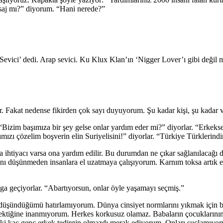
esaj mı?” diyorum. “Hani nerede?”
Sevici’ dedi. Arap sevici. Ku Klux Klan’ın ‘Nigger Lover’ı gibi değil 
or. Fakat nedense fikirden çok sayı duyuyorum. Şu kadar kişi, şu kadar
Bizim başımıza bir şey gelse onlar yardım eder mi?” diyorlar. “Erkekse 
mızı çözelim boşverin elin Suriyelisini!” diyorlar. “Türkiye Türklerindi
ihtiyacı varsa ona yardım edilir. Bu durumdan ne çıkar sağlanılacağı d
ğını düşünmeden insanlara el uzatmaya çalışıyorum. Karnım toksa artık
lga geçiyorlar. “Abartıyorsun, onlar öyle yaşamayı seçmiş.”
ı düşündüğümü hatırlamıyorum. Dünya cinsiyet normlarını yıkmak için b
tiğine inanmıyorum. Herkes korkusuz olamaz. Babaların çocuklarının 
aki kaç genç erkek tedirgin olmazdı merak ediyorum. Onları suçlamıyo