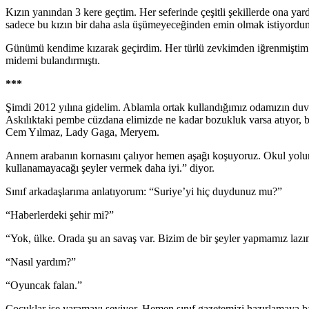
Kızın yanından 3 kere geçtim. Her seferinde çeşitli şekillerde ona ya
sadece bu kızın bir daha asla üşümeyeceğinden emin olmak istiyordu
Günümü kendime kızarak geçirdim. Her türlü zevkimden iğrenmiştim.
midemi bulandırmıştı.
***
Şimdi 2012 yılına gidelim. Ablamla ortak kullandığımız odamızın duvarı
Askılıktaki pembe cüzdana elimizde ne kadar bozukluk varsa atıyor, be
Cem Yılmaz, Lady Gaga, Meryem.
Annem arabanın kornasını çalıyor hemen aşağı koşuyoruz. Okul yolundak
kullanamayacağı şeyler vermek daha iyi.” diyor.
Sınıf arkadaşlarıma anlatıyorum: “Suriye’yi hiç duydunuz mu?”
“Haberlerdeki şehir mi?”
“Yok, ülke. Orada şu an savaş var. Bizim de bir şeyler yapmamız lazım
“Nasıl yardım?”
“Oyuncak falan.”
Çocuklar işe yaramayı seviyor. Hemen sınıf gazetemizi hazırlamaya b