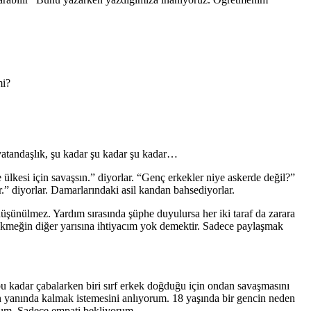
mi?
 vatandaşlık, şu kadar şu kadar şu kadar…
ülkesi için savaşsın.” diyorlar. “Genç erkekler niye askerde değil?”
r.” diyorlar. Damarlarındaki asil kandan bahsediyorlar.
üşünülmez. Yardım sırasında şüphe duyulursa her iki taraf da zarara
 ekmeğin diğer yarısına ihtiyacım yok demektir. Sadece paylaşmak
u kadar çabalarken biri sırf erkek doğduğu için ondan savaşmasını
yanında kalmak istemesini anlıyorum. 18 yaşında bir gencin neden
rum. Sadece empati bekliyorum.