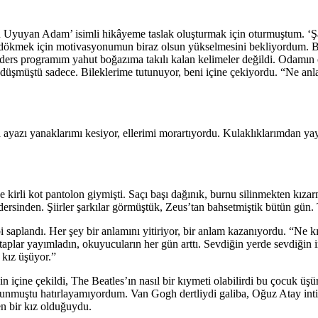
yuyan Adam’ isimli hikâyeme taslak oluşturmak için oturmuştum. ‘Şah
 kâğıda dökmek için motivasyonumun biraz olsun yükselmesini bekliyordu
 ders programım yahut boğazıma takılı kalan kelimeler değildi. Odamı
me düşmüştü sadece. Bileklerime tutunuyor, beni içine çekiyordu. “Ne 
yazı yanaklarımı kesiyor, ellerimi morartıyordu. Kulaklıklarımdan yayıl
kirli kot pantolon giymişti. Saçı başı dağınık, burnu silinmekten kızarm
sinden. Şiirler şarkılar görmüştük, Zeus’tan bahsetmiştik bütün gün. 
bi saplandı. Her şey bir anlamını yitiriyor, bir anlam kazanıyordu. “Ne
plar yayımladın, okuyucuların her gün arttı. Sevdiğin yerde sevdiğin in
kız üşüyor.”
 içine çekildi, The Beatles’ın nasıl bir kıymeti olabilirdi bu çocuk üş
nmuştu hatırlayamıyordum. Van Gogh dertliydi galiba, Oğuz Atay intiha
 bir kız olduğuydu.