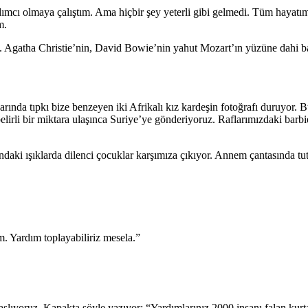
rdımcı olmaya çalıştım. Ama hiçbir şey yeterli gibi gelmedi. Tüm hayatı
m.
 Agatha Christie’nin, David Bowie’nin yahut Mozart’ın yüzüne dahi 
nda tıpkı bize benzeyen iki Afrikalı kız kardeşin fotoğrafı duruyor. Bu f
lirli bir miktara ulaşınca Suriye’ye gönderiyoruz. Raflarımızdaki barb
i ışıklarda dilenci çocuklar karşımıza çıkıyor. Annem çantasında tuttu
. Yardım toplayabiliriz mesela.”
aşlıyoruz. Kapakta şöyle yazıyor: “Yardımlarınız 2000 insanı falan ku