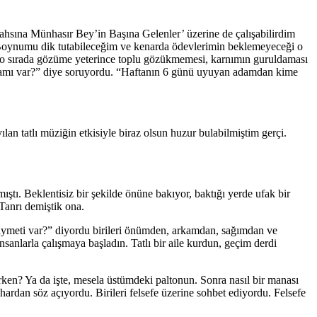
sına Münhasır Bey’in Başına Gelenler’ üzerine de çalışabilirdim
m. Boynumu dik tutabileceğim ve kenarda ödevlerimin beklemeyeceği o
n o sırada gözüme yeterince toplu gözükmemesi, karnımın guruldaması
anlamı var?” diye soruyordu. “Haftanın 6 günü uyuyan adamdan kime
an tatlı müziğin etkisiyle biraz olsun huzur bulabilmiştim gerçi.
ıştı. Beklentisiz bir şekilde önüne bakıyor, baktığı yerde ufak bir
Tanrı demiştik ona.
 kıymeti var?” diyordu birileri önümden, arkamdan, sağımdan ve
sanlarla çalışmaya başladın. Tatlı bir aile kurdun, geçim derdi
ürken? Ya da işte, mesela üstümdeki paltonun. Sonra nasıl bir manası
rdan söz açıyordu. Birileri felsefe üzerine sohbet ediyordu. Felsefe