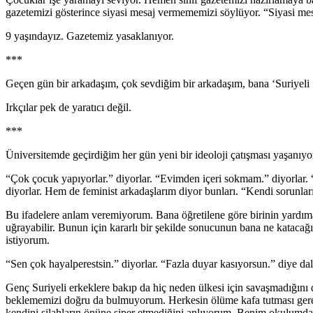
gazetemizi gösterince siyasi mesaj vermememizi söylüyor. “Siyasi m
9 yaşındayız. Gazetemiz yasaklanıyor.
***
Geçen gün bir arkadaşım, çok sevdiğim bir arkadaşım, bana ‘Suriyeli 
Irkçılar pek de yaratıcı değil.
***
Üniversitemde geçirdiğim her gün yeni bir ideoloji çatışması yaşanıy
“Çok çocuk yapıyorlar.” diyorlar. “Evimden içeri sokmam.” diyorlar. “
diyorlar. Hem de feminist arkadaşlarım diyor bunları. “Kendi sorunları
Bu ifadelere anlam veremiyorum. Bana öğretilene göre birinin yardıma 
uğrayabilir. Bunun için kararlı bir şekilde sonucunun bana ne kataca
istiyorum.
“Sen çok hayalperestsin.” diyorlar. “Fazla duyar kasıyorsun.” diye da
Genç Suriyeli erkeklere bakıp da hiç neden ülkesi için savaşmadığın
beklememizi doğru da bulmuyorum. Herkesin ölüme kafa tutması gerek
kendini silahların önüne siper etmediğini anlıyorum. Benim okulumd