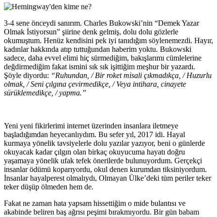
3-4 sene önceydi sanırım. Charles Bukowski’nin “Demek Yazar
Olmak İstiyorsun” şiirine denk gelmiş, dolu dolu gözlerle
okumuştum. Henüz kendisini pek iyi tanıdığım söylenemezdi. Hayır,
kadınlar hakkında atıp tuttuğundan haberim yoktu. Bukowski
sadece, daha evvel elimi hiç sürmediğim, bakışlarımı cümlelerine
değdirmediğim fakat ismini sık sık işittiğim meşhur bir yazardı.
Şöyle diyordu:
“Ruhundan, / Bir roket misali çıkmadıkça, / Huzurlu
olmak, / Seni çılgına çevirmedikçe, / Veya intihara, cinayete
sürüklemedikçe, / yapma.”
Yeni yeni fikirlerimi internet üzerinden insanlara iletmeye
başladığımdan heyecanlıydım. Bu sefer yıl, 2017 idi. Hayal
kurmaya yönelik tavsiyelerle dolu yazılar yazıyor, beni o günlerde
okuyacak kadar çılgın olan birkaç okuyucuma hayatı doğru
yaşamaya yönelik ufak tefek önerilerde bulunuyordum. Gerçekçi
insanlar ödümü koparıyordu, okul denen kurumdan tiksiniyordum.
İnsanlar hayalperest olmalıydı, Olmayan Ülke’deki tüm periler teker
teker düşüp ölmeden hem de.
Fakat ne zaman hata yapsam hissettiğim o mide bulantısı ve
akabinde beliren baş ağrısı peşimi bırakmıyordu. Bir gün babam