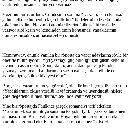
takdir eden insan asla bir yere varmaz.”
Yüzümü buruşturdum. Cümlesinin sonuna “… yani, bana kalırsa.”
yahut “elbette bu benim kişisel fikrim.” ifadelerini eklese bu kadar
öfkelenmezdim. Ne var ki atomlar üzerine bilimsel bir makale
yazıyor gibi kesin ve kendinden emin konuşması yanaklarımın
domates misali kızarmasına sebep olmuştu.
Hemingway, onunla yapılan bir röportajda yazar adaylarına şöyle bir
öneride bulunuyordu: “İyi yazmayı güç bulduğu için gitsin kendini
tavandan assın derim. Sonra da hiç acımadan ipi kesip kendini
yazmaya zorlamalı. Bu durumda yazmaya başlarken elinde en
azından ipe çekilme hikâyesi olur.”
Borges ise yazarların neye göre değerlendirilmesi gerektiği sorusuna
“Yazdıklarının okura verdiği keyif oranında ve uyandırdığı hislere
göre değerlendirilmeli derim.” şeklinde yanıt veriyordu.
Yine bir röportajda Faulkner gerçek romancıyı tarif ederken
“Yazarın tek sorumluluğu sanatına karşıdır. İyi bir yazarsa tamamen
acımasız olur. Bir hayali vardır. Hayal öyle bir acı verir ki ondan
kurtulmak zorundadır. Kurtulana dek rahat etmez.” diyordu.