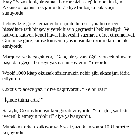
Eray “Yazmak hiçbir zaman bir çaresizlik değildir benim için.
Aksine olağanüstü özgürlüktür.” diye bir başka bakış açısı
sunuyordu.
Lebowitz’e göre herhangi biri içinde bir eser yaratma isteği
hissedince tatlı bir şey yiyerek hissin geçmesini beklemeliydi. Ve
katiyen, katiyen kendi hayat hikâyesini yazmaya cüret etmemeliydi.
Görünüşe göre, kimse kimsenin yaşantısındaki zorlukları merak
etmiyordu.
Marquez ise karşı çıkıyor, “Genç bir yazara öğüt verecek olursam,
başından geçen bir şeyi yazmasını söylerim.” diyordu.
Woolf 1000 kitap okursak sözlerimizin nehir gibi akacağını iddia
ediyordu.
Cixous “Sadece yaz!” diye bağırıyordu. “Ne olursa!”
“İçinde tutma artık!”
Sarayliç Cixous konuşurken göz deviriyordu. “Gençler, şairlikte
ivecenlik etmeyin n’olur!” diye yalvarıyordu.
Murakami erken kalkıyor ve 6 saat yazdıktan sonra 10 kilometre
koşuyordu.