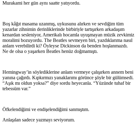
Murakami her gün aynı saatte yatıyordu.
Boş kâğıt masama uzanmış, uykusunu alırken ve sevdiğim tüm
yazarlar zihnimin derinliklerinde birbiriyle tartışırken arkadaşım
kenardan sesleniyor, Amerikalı hocamla uyuşmayan müzik zevkimiz
moralimi bozuyordu. The Beatles sevmeyen biri, yazdıklarıma nasıl
anlam verebilirdi ki? Öyleyse Dickinson da benden hoşlanmazdı.
Ne de olsa o yaşarken Beatles henüz doğmamıştı.
Hemingway’in söylediklerine anlam vermeye çalışırken annem beni
yanına çağırdı. Kıpkırmızı yanaklarımı görünce şöyle bir gülümsedi.
“Aşık mı oldun yoksa?” diye sordu heyecanla. “Yüzünde tuhaf bir
tebessüm var.”
Öfkelendiğimi ve endişelendiğimi sanmıştım.
Anlaşılan sadece yazmayı seviyorum.