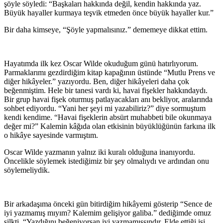
şöyle söyledi: “Başkaları hakkında değil, kendin hakkında yaz.
Büyük hayaller kurmaya teşvik etmeden önce büyük hayaller kur.”
Bir daha kimseye, “Şöyle yapmalısınız.” dememeye dikkat ettim.
Hayatımda ilk kez Oscar Wilde okuduğum günü hatırlıyorum.
Parmaklarımı gezdirdiğim kitap kapağının üstünde “Mutlu Prens ve
diğer hikâyeler.” yazıyordu. Ben, diğer hikâyeleri daha çok
beğenmiştim. Hele bir tanesi vardı ki, havai fişekler hakkındaydı.
Bir grup havai fişek oturmuş patlayacakları anı bekliyor, aralarında
sohbet ediyordu. “Yani her şeyi mi yazabiliriz?” diye sormuştum
kendi kendime. “Havai fişeklerin absürt muhabbeti bile okunmaya
değer mi?” Kalemin kâğıda olan etkisinin büyüklüğünün farkına ilk
o hikâye sayesinde varmıştım.
Oscar Wilde yazmanın yalnız iki kuralı olduğuna inanıyordu.
Öncelikle söylemek istediğimiz bir şey olmalıydı ve ardından onu
söylemeliydik.
Bir arkadaşıma önceki gün bitirdiğim hikâyemi gösterip “Sence de
iyi yazmamış mıyım? Kalemim gelişiyor galiba.” dediğimde omuz
silkti. “Yazdığını beğeniyorsan iyi yazmamışsındır. Elde ettiği işi